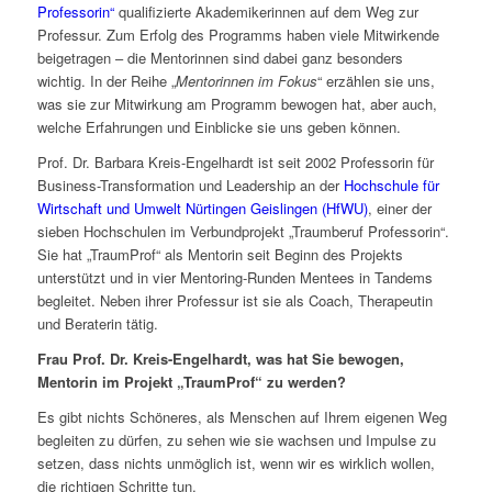
Professorin“
qualifizierte Akademikerinnen auf dem Weg zur
Professur. Zum Erfolg des Programms haben viele Mitwirkende
beigetragen – die Mentorinnen sind dabei ganz besonders
wichtig. In der Reihe „
Mentorinnen im Fokus
“ erzählen sie uns,
was sie zur Mitwirkung am Programm bewogen hat, aber auch,
welche Erfahrungen und Einblicke sie uns geben können.
Prof. Dr. Barbara Kreis-Engelhardt ist seit 2002 Professorin für
Business-Transformation und Leadership an der
Hochschule für
Wirtschaft und Umwelt Nürtingen Geislingen (HfWU)
, einer der
sieben Hochschulen im Verbundprojekt „Traumberuf Professorin“.
Sie hat „TraumProf“ als Mentorin seit Beginn des Projekts
unterstützt und in vier Mentoring-Runden Mentees in Tandems
begleitet. Neben ihrer Professur ist sie als Coach, Therapeutin
und Beraterin tätig.
Frau Prof. Dr. Kreis-Engelhardt, was hat Sie bewogen,
Mentorin im Projekt „TraumProf“ zu werden?
Es gibt nichts Schöneres, als Menschen auf Ihrem eigenen Weg
begleiten zu dürfen, zu sehen wie sie wachsen und Impulse zu
setzen, dass nichts unmöglich ist, wenn wir es wirklich wollen,
die richtigen Schritte tun.